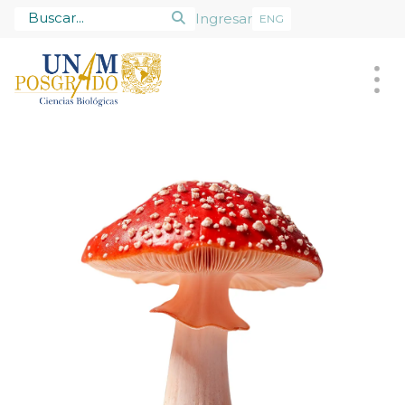
Ingresar
ENG
Posgrado
Alumnado
Tutores
Admisión