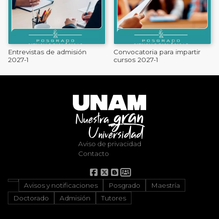
Entrevistas de admisión
Convocatoria para impartir
2027-1
cursos 2027-1
Aviso de privacidad
Contacto
Avisos y notificaciones
Posgrado
Maestría
Doctorado
Admisión
Tutores