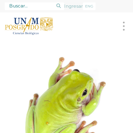
Ingresar
ENG
Posgrado
Alumnado
Tutores
Admisión