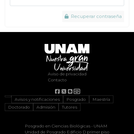
Recuperar contraseña
Aviso de privacidad
Contacto
Avisos y notificaciones
Posgrado
Maestría
Doctorado
Admisión
Tutores
Posgrado en Ciencias Biológicas - UNAM
Unidad de Posgrado Edificio D primer piso