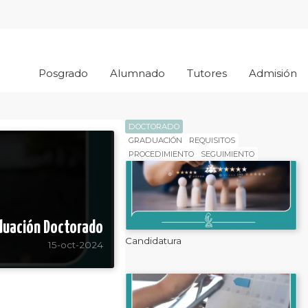
Posgrado
Alumnado
Tutores
Admisión
DOCTORADO
GRADUACIÓN
REQUISITOS
PROCEDIMIENTO
SEGUIMIENTO
duación Doctorado
Candidatura
15-oct-2024