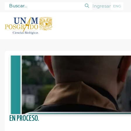
Ingresar
ENG
Posgrado
Alumnado
Tutores
Admisión
EN PROCESO.