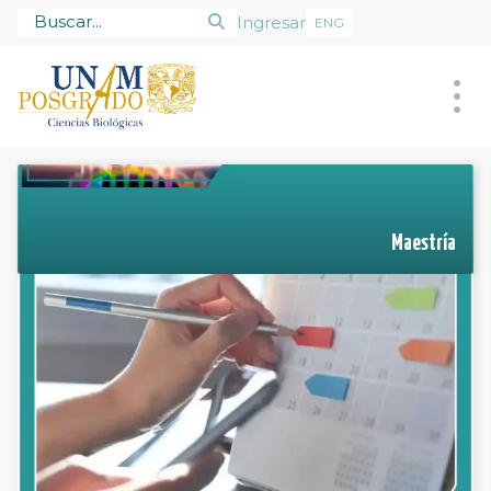
Ingresar
ENG
Posgrado
Alumnado
Tutores
Maestría
Admisión